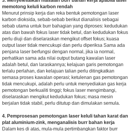
3. Menyelesaikan masalah burr bahan kerja apabila laser
memotong keluli karbon rendah
Menurut prinsip kerja dan reka bentuk pemotongan laser
karbon dioksida, sebab-sebab berikut dianalisis sebagai
sebab utama untuk burr bahagian yang diproses: kedudukan
atas dan bawah fokus laser tidak betul, dan kedudukan fokus
perlu diuji dan diselaraskan mengikut offset fokus; kuasa
output laser tidak mencukupi dan perlu diperiksa Sama ada
penjana laser berfungsi dengan normal, jika ia normal,
perhatikan sama ada nilai output butang kawalan laser
adalah betul, dan laraskannya; kelajuan garis pemotongan
terlalu perlahan, dan kelajuan talian perlu ditingkatkan
semasa proses kawalan operasi; ketulenan gas pemotongan
tidak mencukupi, adalah perlu untuk menyediakan gas kerja
pemotongan berkualiti tinggi; fokus laser mengimbangi,
diselaraskan mengikut kedudukan fokus; masa mesin
berjalan tidak stabil, perlu ditutup dan dimulakan semula.
4. Pemprosesan pemotongan laser keluli tahan karat dan
plat aluminium-zink, menganalisis burr bahan kerja
Dalam kes di atas, mula-mula pertimbangkan faktor burr