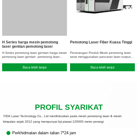
H Series harga mesin pemotong
Pemotong Laser Fiber Kuasa Tinggi
laser gentian pemotong laser
H Series pemotong laser gentian harga mesin
Penerangan Produk Mesin pemotong laser
pemotong laser gentian pemotong laser
serat menggunakan pancaran laser output
gentian, mesin…
laser gentian yang…
Baca lebih lanjut
Baca lebih lanjut
PROFIL SYARIKAT
YIDA Laser Technology Co., Ltd memfokuskan pada mesin pemotong laser & mesin
kimpalan sejak 2012 yang mempunyai loji piawai 120000 meter persegi
Perkhidmatan dalam talian 7*24 jam