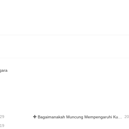
gara
-29
20
Bagaimanakah Muncung Mempengaruhi Kualiti Pemotongan Laser?
-19