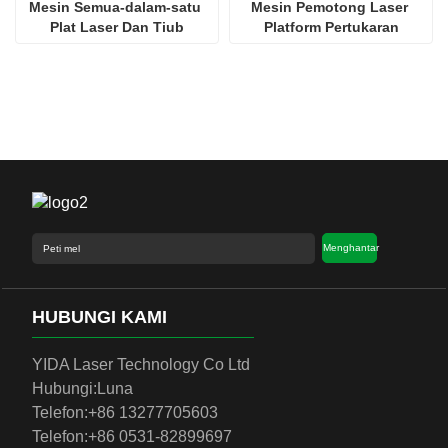
Mesin Semua-dalam-satu 
Mesin Pemotong Laser 
Plat Laser Dan Tiub
Platform Pertukaran
○
SCUT2000S
FSCUT2000S
kw：FSCUT8000
8kw：FSCUT8000
Menghantar
epun SMC/Jerman AVENTICS
Jepun SMC/Jerma
HUBUNGI KAMI
MC Jepun
SMC Jepun
YIDA Laser Technology Co Ltd
Hubungi:
Luna
Telefon:
+86 13277705603
KW dan ke bawah: SMC Jepun
4KW dan ke bawa
Telefon:
+86 0531-82899697