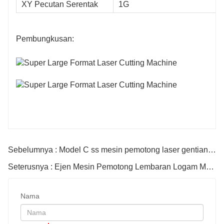
XY Pecutan Serentak
1G
Pembungkusan:
Sebelumnya : Model C ss mesin pemotong laser gentian kepingan logam tembaga
Seterusnya : Ejen Mesin Pemotong Lembaran Logam Meja Berganda Terlampir Penuh
0D
16D
Nama
0500mm*3200mm
16500mm*3200m