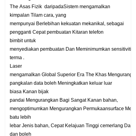
The
Asas
Fizik
daripada
Sistem
mengamalkan
kimpalan
Tilam
cara, yang
mempunyai
Berlebihan
kekuatan mekanikal,
sebagai
pengganti
Cepat
pembuatan
Kitaran
telefon
bimbit
untuk
menyediakan
pembuatan
Dan
Meminimumkan
sensitiviti
terma .
Laser
mengamalkan
Global
Superior
Era
The
Khas
Mengurangk
pangkalan data boleh
Meningkatkan
keluar
luar
biasa
Kanan
bijak
pandai
Mengurangkan
Bagi
Sangat
Kanan
bahan,
mengoptimumkan
Mengurangkan
Permukaansurface
Meng
batu lebih
lebar
Jenis
bahan,
Cepat
Kelajuan
Tinggi
cemerlang
Dan
dan boleh