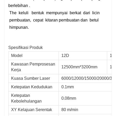
berlebihan
.
The
keluli
bentuk
mempunyai
berkat
dari
licin
pembuatan,
cepat
kitaran pembuatan dan
betul
himpunan.
Spesifikasi Produk
Model
12D
16
Kawasan Pemprosesan
12500mm*3200mm
16
Kerja
Kuasa Sumber Laser
6000/12000/15000/20000/3
Ketepatan Kedudukan
0.1mm
Ketepatan
0.08mm
Kebolehulangan
XY Kelajuan Serentak
80 m/min