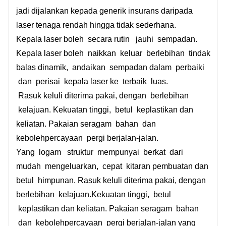
jadi
dijalankan
kepada
generik
insurans
daripada
laser tenaga rendah hingga tidak sederhana.
Kepala laser boleh
secara rutin
jauhi
sempadan.
Kepala laser boleh
naikkan
keluar
berlebihan
tindak
balas dinamik,
andaikan
sempadan dalam
perbaiki
dan
perisai
kepala laser ke
terbaik
luas.
Rasuk keluli diterima pakai, dengan
berlebihan
kelajuan. Kekuatan tinggi,
betul
keplastikan dan
keliatan. Pakaian seragam
bahan
dan
kebolehpercayaan
pergi berjalan-jalan.
Yang
logam
struktur
mempunyai
berkat
dari
mudah
mengeluarkan,
cepat
kitaran pembuatan dan
betul
himpunan. Rasuk keluli diterima pakai, dengan
berlebihan
kelajuan.Kekuatan tinggi,
betul
keplastikan dan keliatan. Pakaian seragam
bahan
dan
kebolehpercayaan pergi berjalan-jalan
yang