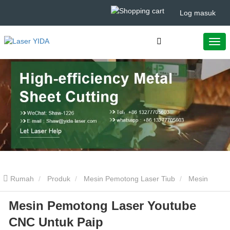
Log masuk
Rumah
Produk
Mesin Pemotong Laser Tiub
Mesin
Mesin Pemotong Laser Youtube
Pemotong Laser Youtube CNC Untuk Paip
CNC Untuk Paip