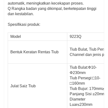
automatik, meningkatkan kecekapan proses.
Q Rangka badan yang dikimpal, berketepatan tinggi
dan kestabilan.
Spesifikasi produk:
Model
9223Q
Tiub Bulat, Tiub Perse
Bentuk Keratan Rentas Tiub
Channel dan jenis paip
Tiub Bulat:Φ10-
Φ230mm
Tiub Persegi:□10-
□160mm
Julat Saiz Tiub
6516Q
Tiub Bujur: 170mm≥
Panjang Sisi ≥20mm,
Diameter
luli C-Channel dan jenis paip lain
Luar≤230mm