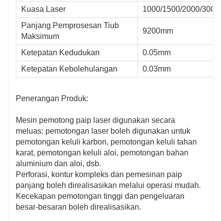
Kuasa Laser
1000/1500/2000/3000
Tiub Bulat Φ10-Φ160mm
Panjang Pemprosesan Tiub
m
Tiub Persegi □10-□110mm
9200mm
Maksimum
Tiub Bujur: 110mm≥
Panjang Sisi≥20mm
Ketepatan Kedudukan
0.05mm
Diameter Luar≤160 mm
Ketepatan Kebolehulangan
0.03mm
Penerangan Produk:
Mesin pemotong paip laser digunakan secara
meluas: pemotongan laser boleh digunakan untuk
pemotongan keluli karbon, pemotongan keluli tahan
karat, pemotongan keluli aloi, pemotongan bahan
aluminium dan aloi, dsb.
Perforasi, kontur kompleks dan pemesinan paip
panjang boleh direalisasikan melalui operasi mudah.
Kecekapan pemotongan tinggi dan pengeluaran
besar-besaran boleh direalisasikan.